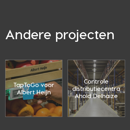
Andere projecten
Case
Distributie
Study
controle
–
door
Controle
TapToGo
integratie
TapToGo voor
distributiecentra
Albert Heijn
Ahold Delhaize