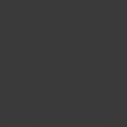
Contact SPECTR
Wil je jouw IT-landschap slimmer, schaalbaarder en
toekomstbestendig maken? Of zoek je een ervaren
partner op het gebied van
AI, data, integratie en
cloud
?
SPECTR helpt organisaties met complexe IT-
vraagstukken: van strategie en architectuur tot
realisatie, beheer en continue verbetering. We doen
dit voor toonaangevende organisaties in retail,
logistiek, finance, onderwijs en healthcare — en we
denken graag mee over jouw uitdaging.
Waarmee kunnen we je helpen?
Of je nu een concreet project hebt of nog wilt