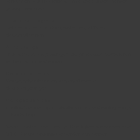
verkennen wat mogelijk is, onze specialisten denken
graag mee over:
Enterprise integratie
Het verbinden van data, systemen, API’s en
cloudplatformen.
AI-oplossingen
Praktische AI-toepassingen die processen verbeteren
en teams ondersteunen.
Cloud consultancy
Veilige, schaalbare en kostenefficiënte
cloudomgevingen.
Managed services
Continu beheer, optimalisatie en ondersteuning van je
IT-landschap.
Neem contact met ons op. Dan kijken we samen hoe
SPECTR jouw organisatie verder kan helpen.