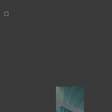
Ik ga akkoord met de privacy voorwaarden.
SPECTR neemt privacy zeer serieus en verwerkt
en gebruikt je gegevens op een veilige manier.
Meer weten? In ons
privacy beleid
vertellen we je
er alles over.
Verstuur bericht